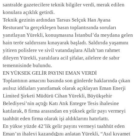
santralde gazetecilere teknik bilgiler verdi, merak edilen
konulara açıklık getirdi.
Teknik gezinin ardından Tarsus Selçuk Han Ayana
Resturant’ta gerçekleşen basın toplantısında soruları
yanıtlayan Yürekli, konuşmasına İstanbul’da meydana gelen
hain terör saldırısını kınayarak başladı. Saldırıda yaşamını
yitiren polislere ve sivil vatandaşlara Allah’tan rahmet
dileyen Yürekli, yaralılara acil şifalar, ailelere de sabır
temennisinde bulundu.
EN YÜKSEK GELİR PAYINI EMAN VERDİ
Toplantının amacını basında son günlerde haklarında çıkan
asılsız iddiaları yanıtlamak olarak açıklayan Eman Enerji
Limited Şirketi Müdürü Cihan Yürekli, Büyükşehir
Belediyesi’nin açtığı Katı Atık Entegre Tesis ihalesine
katılarak, 8 firma arasından en yüksek gelir payı vermeyi
taahhüt eden firma olarak işi aldıklarını hatırlattı.
En yükse yüzde 42’lik gelir payını vermeyi taahhüt eden
Eman’ın ihaleyi kazandığını anlatan Yürekli, “Asıl kıyamet