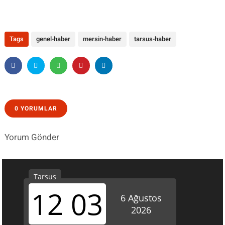
Tags
genel-haber
mersin-haber
tarsus-haber
0 YORUMLAR
Yorum Gönder