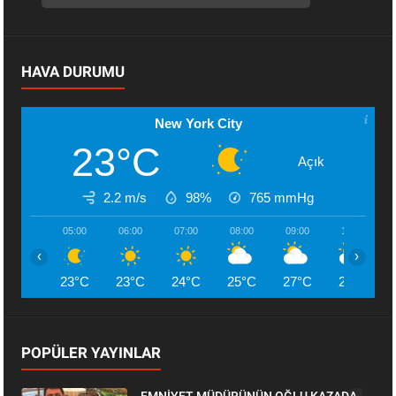
HAVA DURUMU
New York City
23°C
Açık
2.2 m/s
98%
765
mmHg
05:00
06:00
07:00
08:00
09:00
10:00
‹
›
23°C
23°C
24°C
25°C
27°C
28°C
POPÜLER YAYINLAR