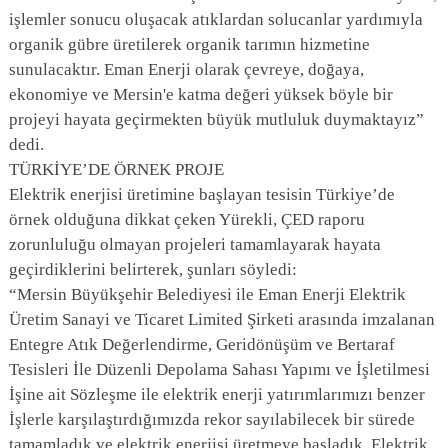
işlemler sonucu oluşacak atıklardan solucanlar yardımıyla
organik gübre üretilerek organik tarımın hizmetine
sunulacaktır. Eman Enerji olarak çevreye, doğaya,
ekonomiye ve Mersin'e katma değeri yüksek böyle bir
projeyi hayata geçirmekten büyük mutluluk duymaktayız”
dedi.
TÜRKİYE’DE ÖRNEK PROJE
Elektrik enerjisi üretimine başlayan tesisin Türkiye’de
örnek olduğuna dikkat çeken Yürekli, ÇED raporu
zorunluluğu olmayan projeleri tamamlayarak hayata
geçirdiklerini belirterek, şunları söyledi:
“Mersin Büyükşehir Belediyesi ile Eman Enerji Elektrik
Üretim Sanayi ve Ticaret Limited Şirketi arasında imzalanan
Entegre Atık Değerlendirme, Geridönüşüm ve Bertaraf
Tesisleri İle Düzenli Depolama Sahası Yapımı ve İşletilmesi
İşine ait Sözleşme ile elektrik enerji yatırımlarımızı benzer
İşlerle karşılaştırdığımızda rekor sayılabilecek bir sürede
tamamladık ve elektrik enerjisi üretmeye başladık. Elektrik