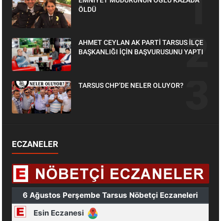
EMNİYET MÜDÜRÜNÜN OĞLU KAZADA
ÖLDÜ
AHMET CEYLAN AK PARTİ TARSUS İLÇE
BAŞKANLIĞI İÇİN BAŞVURUSUNU YAPTI
TARSUS CHP’DE NELER OLUYOR?
ECZANELER