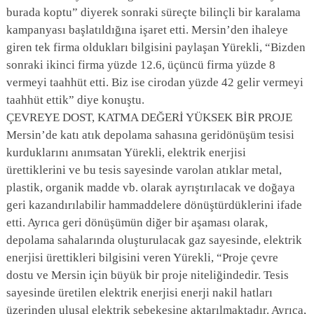
burada koptu” diyerek sonraki süreçte bilinçli bir karalama
kampanyası başlatıldığına işaret etti. Mersin’den ihaleye
giren tek firma oldukları bilgisini paylaşan Yürekli, “Bizden
sonraki ikinci firma yüzde 12.6, üçüncü firma yüzde 8
vermeyi taahhüt etti. Biz ise cirodan yüzde 42 gelir vermeyi
taahhüt ettik” diye konuştu.
ÇEVREYE DOST, KATMA DEĞERİ YÜKSEK BİR PROJE
Mersin’de katı atık depolama sahasına geridönüşüm tesisi
kurduklarını anımsatan Yürekli, elektrik enerjisi
ürettiklerini ve bu tesis sayesinde varolan atıklar metal,
plastik, organik madde vb. olarak ayrıştırılacak ve doğaya
geri kazandırılabilir hammaddelere dönüştürdüklerini ifade
etti. Ayrıca geri dönüşümün diğer bir aşaması olarak,
depolama sahalarında oluşturulacak gaz sayesinde, elektrik
enerjisi ürettikleri bilgisini veren Yürekli, “Proje çevre
dostu ve Mersin için büyük bir proje niteliğindedir. Tesis
sayesinde üretilen elektrik enerjisi enerji nakil hatları
üzerinden ulusal elektrik şebekesine aktarılmaktadır. Ayrıca,