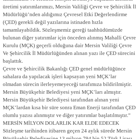
üretimi yatırımlarımızı, Mersin Valiliği Çevre ve Şehircilik İl
Müdürlüğü’nden aldığımız Çevresel Etki Değerlendirme
(ÇED) gerekli değil yazılarına istinaden hızla
tamamlayabildik. Sözleşmemiz gereği taahhüdümüzde
bulunan diğer yatırımlar için önceden alınmış Mahalli Çevre
Kurulu (MÇK) geçerli olduğuna dair Mersin Valiliği Çevre
Ve Şehircilik İl Müdürlüğünden alınan yazı ile ÇED sürecini
başlattık.
Çevre ve Şehircilik Bakanlığı ÇED genel müdürlüğünce
sahalara da yapılacak işleri kapsayan yeni MÇK’lar
olmadan sürecin ilerleyemeyeceği tarafımıza bildirilmiştir.
Mersin Büyükşehir Belediyesi yeni MÇK’ları almıştır.
Mersin Büyükşehir Belediyesi tarafından alınan yeni
MÇK’lardan kısa bir süre sonra Eman Enerji tarafından ÇED
olumlu yazısı alınmıştır ve diğer yatırımlar başlatılmıştır.”
MERSİN MİLYON DOLARLIK KAR ELDE EDECEK
Sözleşme tarihinden itibaren geçen 24 aylık sürede Mersin
Büyükşehir Belediyesine 13 milyon 794 bin 52 Türk Lirası